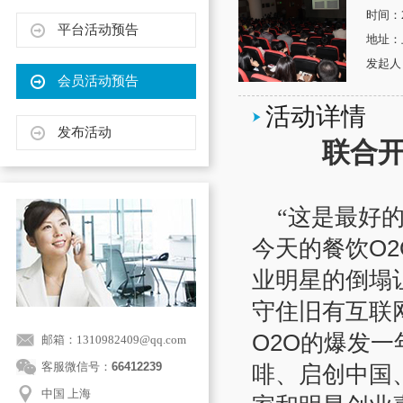
时间：20
平台活动预告
地址：
发起人
会员活动预告
活动详情
发布活动
联合
“这是最好
O2
今天的餐饮
业明星的倒塌
守住旧有互联
O2O
的爆发一
邮箱：1310982409@qq.com
客服微信号：
66412239
啡、启创中国
中国 上海