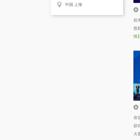
中国 上海
前
股
情
恭
获
大赛